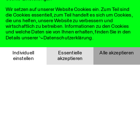
internationalen Netzwerks.
Wir setzen auf unserer Website Cookies ein. Zum Teil sind
die Cookies essentiell, zum Teil handelt es sich um Cookies,
die uns helfen, unsere Website zu verbessern und
wirtschaftlich zu betreiben. Informationen zu den Cookies
und welche Daten sie von Ihnen erhalten, finden Sie in den
Details unserer
Datenschutzerklärung
.
Essentielle Cookies
Individuell
Essentielle
Alle akzeptieren
einstellen
akzeptieren
Notwendige Cookies helfen dabei, eine Webseite nutzbar zu
machen, indem sie Grundfunktionen wie Seitennavigation
Auswahl speichern
Abbrechen
und Zugriff auf sichere Bereiche der Website ermöglichen.
Die Website kann ohne diese Cookies nicht richtig
funktionieren und sind deshalb immer aktiviert.
Details
Cookie
Anbieter
Funktionalität
Gültigkeitsda
YouTube Videos
i_like_cookies
LHLK
Speichert, ob eine
1 Jahr
Agentur
Auswahl im Cookie-
Diese Cookies werden über eingebettete YouTube-Videos
für
Dialog gespeichert
gesetzt. Sie registrieren anonyme statistische Daten
Kommunikation
wurde, um den
darüber, wie oft das Video z. B. angezeigt wird und welche
GmbH
Dialog nur dann zu
Einstellungen für die Wiedergabe verwendet werden. Es