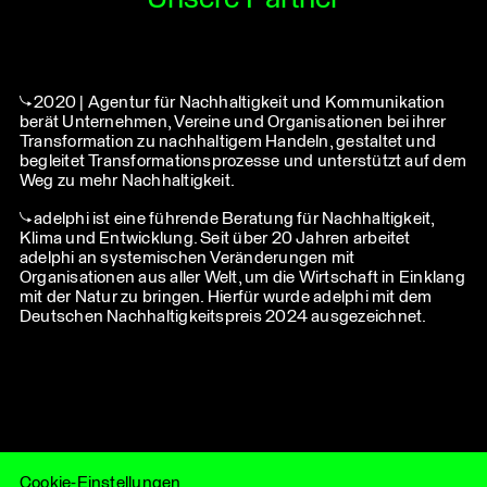
wirkungsvoll und zielsicher aus.
aktuellen ESRS-Standards, finden
die richtige kommunikative Würze,
sorgen für Sichtbarkeit und
2020 | Agentur für Nachhaltigkeit und Kommunikation
nachhaltigen Impact auf die Marke.
berät Unternehmen, Vereine und Organisationen bei ihrer
Transformation zu nachhaltigem Handeln, gestaltet und
begleitet Transformationsprozesse und unterstützt auf dem
Weg zu mehr Nachhaltigkeit.
adelphi
ist eine führende Beratung für Nachhaltigkeit,
Klima und Entwicklung. Seit über 20 Jahren arbeitet
adelphi an systemischen Veränderungen mit
Organisationen aus aller Welt, um die Wirtschaft in Einklang
mit der Natur zu bringen. Hierfür wurde adelphi mit dem
Deutschen Nachhaltigkeitspreis 2024 ausgezeichnet.
Impressum
Datenschutz
Hinweisgeber
AGBs
Paritee
ist eine internationale Plattform für führende,
KI-Richtlinie
beratungsorientierte Kommunikationsagenturen. Sie
LHLK ist Teil der
LHLK Gruppe
Cookie-Settings
vereint das Beste aus zwei Welten: die Agilität und lokale
Expertise unabhängiger Agenturen mit der strategischen
Tiefe und globalen Reichweite eines eng vernetzten
Cookie-Einstellungen