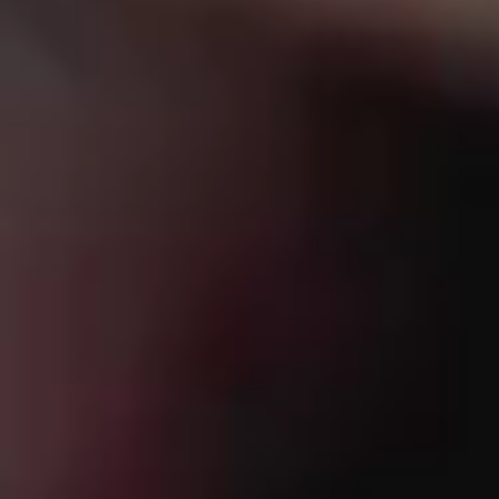
Impressum
Datenschutz
Hinweisgeber
AGBs
Paritee
ist eine internationale Plattform für führende,
KI-Richtlinie
beratungsorientierte Kommunikationsagenturen. Sie
LHLK ist Teil der
LHLK Gruppe
Cookie-Settings