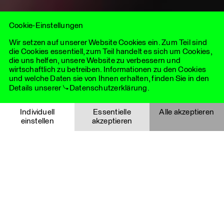
vereint das Beste aus zwei Welten: die Agilität und lokale
Expertise unabhängiger Agenturen mit der strategischen
Tiefe und globalen Reichweite eines eng vernetzten
Cookie-Einstellungen
internationalen Netzwerks.
Wir setzen auf unserer Website Cookies ein. Zum Teil sind
die Cookies essentiell, zum Teil handelt es sich um Cookies,
die uns helfen, unsere Website zu verbessern und
wirtschaftlich zu betreiben. Informationen zu den Cookies
und welche Daten sie von Ihnen erhalten, finden Sie in den
Details unserer
Datenschutzerklärung
.
Essentielle Cookies
Individuell
Essentielle
Alle akzeptieren
einstellen
akzeptieren
Notwendige Cookies helfen dabei, eine Webseite nutzbar zu
machen, indem sie Grundfunktionen wie Seitennavigation
Wir gestalten mit Kommunikation
Auswahl speichern
Abbrechen
und Zugriff auf sichere Bereiche der Website ermöglichen.
Die Website kann ohne diese Cookies nicht richtig
Zukunft. Das sagen wir nicht, weil
funktionieren und sind deshalb immer aktiviert.
es sich gut anhört, sondern, weil es
Details
wirklich möglich und nötig ist.
Cookie
Anbieter
Funktionalität
Gültigkeitsda
Heute mehr denn je, morgen
YouTube Videos
i_like_cookies
LHLK
Speichert, ob eine
1 Jahr
wichtiger denn je. Das ist
Echt
Agentur
Auswahl im Cookie-
Diese Cookies werden über eingebettete YouTube-Videos