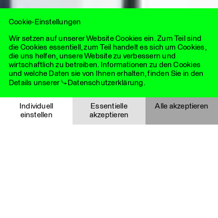
Expertise unabhängiger Agenturen mit der strategischen
Tiefe und globalen Reichweite eines eng vernetzten
Cookie-Einstellungen
internationalen Netzwerks.
Wir setzen auf unserer Website Cookies ein. Zum Teil sind
die Cookies essentiell, zum Teil handelt es sich um Cookies,
die uns helfen, unsere Website zu verbessern und
wirtschaftlich zu betreiben. Informationen zu den Cookies
und welche Daten sie von Ihnen erhalten, finden Sie in den
Details unserer
Datenschutzerklärung
.
Essentielle Cookies
Individuell
Essentielle
Alle akzeptieren
einstellen
akzeptieren
Notwendige Cookies helfen dabei, eine Webseite nutzbar zu
machen, indem sie Grundfunktionen wie Seitennavigation
Auswahl speichern
Abbrechen
und Zugriff auf sichere Bereiche der Website ermöglichen.
Die Website kann ohne diese Cookies nicht richtig
funktionieren und sind deshalb immer aktiviert.
Details
Cookie
Anbieter
Funktionalität
Gültigkeitsda
YouTube Videos
i_like_cookies
LHLK
Speichert, ob eine
1 Jahr
Agentur
Auswahl im Cookie-
Diese Cookies werden über eingebettete YouTube-Videos