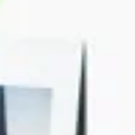
Impressum
Datenschutz
Hinweisgeber
AGBs
Paritee
ist eine internationale Plattform für führende,
KI-Richtlinie
beratungsorientierte Kommunikationsagenturen. Sie
LHLK ist Teil der
LHLK Gruppe
Cookie-Settings
vereint das Beste aus zwei Welten: die Agilität und lokale