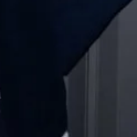
nsbesondere die internationalen
genturen der Paritee Plattform –
K, sowie
Geelmuyden Kiese
und
vien.
mber 2009 stirbt Thomas Hund nach
tur bis heute. Seit November 2024 ist