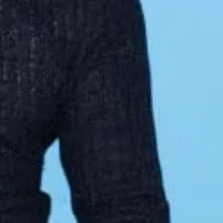
 dass im Echten der bleibende Erfolg
d Berater:innen mit Persönlichkeit,
ung. Bunt, empathisch, neugierig.
he zu Menschen, Märkten, Medien und
kation als Schlüssel zur
 Veränderung.