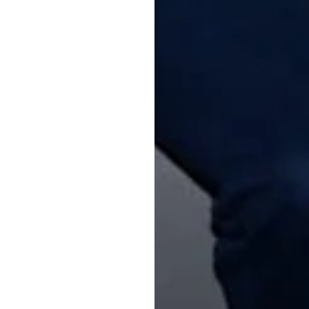
ter:innen
ind
Wo wir wi
Unsere Heimat sin
nen
Dirk
,
Jan
,
Berlin. Mit PRpetu
tur. Sie vereinen
Main vertreten. H
Erfahrungen und