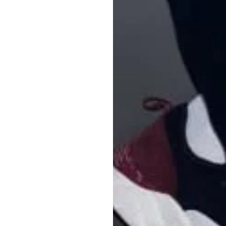
unsere Kontakte, i
nseres
Kolleg:innen der A
Brands2Life
in U
en für Public
DVA
in Skandina
n, bilden wir die
l der
ch, Thomas Hund und Jan Liepold. Im Nove
r kommunikative Zwischentöne prägt die Agen