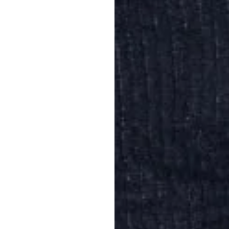
d nah, wir
Wir glauben daran,
wurzelt.
hen
Echt LHLK: Das sin
ität
Expertise und Halt
ertrauens­
Wir suchen die Nä
verstehen Kommuni
gesellschaftlichen
elevant
t.