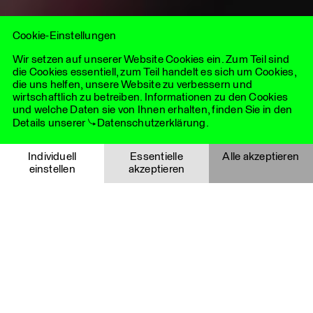
vereint das Beste aus zwei Welten: die Agilität und lokale
Expertise unabhängiger Agenturen mit der strategischen
Tiefe und globalen Reichweite eines eng vernetzten
Cookie-Einstellungen
internationalen Netzwerks.
Wir setzen auf unserer Website Cookies ein. Zum Teil sind
die Cookies essentiell, zum Teil handelt es sich um Cookies,
die uns helfen, unsere Website zu verbessern und
wirtschaftlich zu betreiben. Informationen zu den Cookies
und welche Daten sie von Ihnen erhalten, finden Sie in den
Details unserer
Datenschutzerklärung
.
Essentielle Cookies
Individuell
Essentielle
Alle akzeptieren
einstellen
akzeptieren
Notwendige Cookies helfen dabei, eine Webseite nutzbar zu
machen, indem sie Grundfunktionen wie Seitennavigation
Wir gestalten mit Kommunikation
Auswahl speichern
Abbrechen
und Zugriff auf sichere Bereiche der Website ermöglichen.
Die Website kann ohne diese Cookies nicht richtig
Zukunft. Das sagen wir nicht, weil
funktionieren und sind deshalb immer aktiviert.
es sich gut anhört, sondern, weil es
Details
wirklich möglich und nötig ist.
Cookie
Anbieter
Funktionalität
Gültigkeitsda
Heute mehr denn je, morgen
YouTube Videos
i_like_cookies
LHLK
Speichert, ob eine
1 Jahr
wichtiger denn je. Das ist
Echt
Agentur
Auswahl im Cookie-
Diese Cookies werden über eingebettete YouTube-Videos