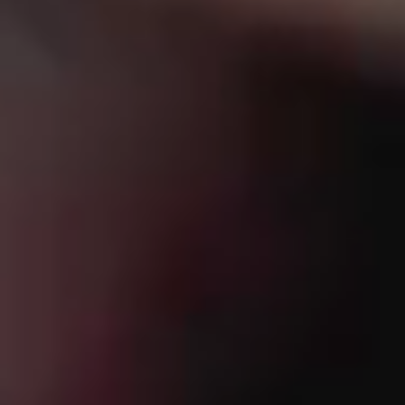
Impressum
Datenschutz
Hinweisgeber
AGBs
Paritee
ist eine internationale Plattform für führende,
KI-Richtlinie
beratungsorientierte Kommunikationsagenturen. Sie
LHLK ist Teil der
LHLK Gruppe
Cookie-Settings