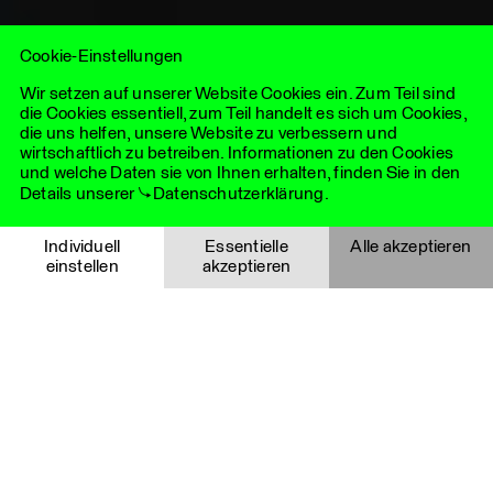
vereint das Beste aus zwei Welten: die Agilität und lokale
Expertise unabhängiger Agenturen mit der strategischen
Tiefe und globalen Reichweite eines eng vernetzten
Cookie-Einstellungen
internationalen Netzwerks.
Wir setzen auf unserer Website Cookies ein. Zum Teil sind
die Cookies essentiell, zum Teil handelt es sich um Cookies,
die uns helfen, unsere Website zu verbessern und
wirtschaftlich zu betreiben. Informationen zu den Cookies
und welche Daten sie von Ihnen erhalten, finden Sie in den
Details unserer
Datenschutzerklärung
.
Essentielle Cookies
Individuell
Essentielle
Alle akzeptieren
einstellen
akzeptieren
Notwendige Cookies helfen dabei, eine Webseite nutzbar zu
machen, indem sie Grundfunktionen wie Seitennavigation
Wir gestalten mit Kommunikation
Auswahl speichern
Abbrechen
und Zugriff auf sichere Bereiche der Website ermöglichen.
Die Website kann ohne diese Cookies nicht richtig
Zukunft. Das sagen wir nicht, weil
funktionieren und sind deshalb immer aktiviert.
es sich gut anhört, sondern, weil es
Details
wirklich möglich und nötig ist.
Cookie
Anbieter
Funktionalität
Gültigkeitsda
Heute mehr denn je, morgen
YouTube Videos
i_like_cookies
LHLK
Speichert, ob eine
1 Jahr
wichtiger denn je. Das ist
Echt
Agentur
Auswahl im Cookie-
Diese Cookies werden über eingebettete YouTube-Videos